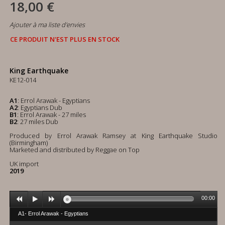
18,00 €
Ajouter à ma liste d'envies
CE PRODUIT N'EST PLUS EN STOCK
King Earthquake
KE12-014
A1
: Errol Arawak - Egyptians
A2
: Egyptians Dub
B1
: Errol Arawak - 27 miles
B2
: 27 miles Dub
Produced by Errol Arawak Ramsey at King Earthquake Studio
(Birmingham)
Marketed and distributed by Reggae on Top
UK import
2019
00:00
A1- Errol Arawak - Egyptians