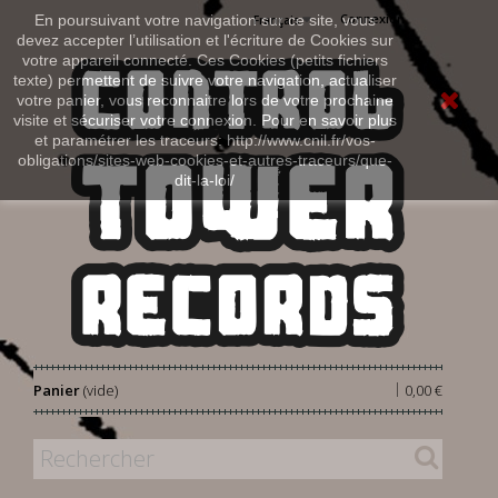
Connexion
En poursuivant votre navigation sur ce site, vous
Français
devez accepter l’utilisation et l'écriture de Cookies sur
votre appareil connecté. Ces Cookies (petits fichiers
texte) permettent de suivre votre navigation, actualiser
votre panier, vous reconnaitre lors de votre prochaine
visite et sécuriser votre connexion. Pour en savoir plus
et paramétrer les traceurs: http://www.cnil.fr/vos-
obligations/sites-web-cookies-et-autres-traceurs/que-
dit-la-loi/
|
Panier
(vide)
0,00 €