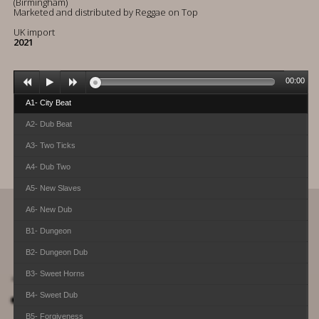
(Birmingham)
Marketed and distributed by Reggae on Top
UK import
2021
00:00
A1- City Beat
A2- Dub Beat
A3- Two Ticks
A4- Dub Two
A5- New Slaves
A6- New Dub
B1- Dungeon
B2- Dungeon Dub
B3- Sweet Horns
B4- Sweet Dub
B5- Forgiveness