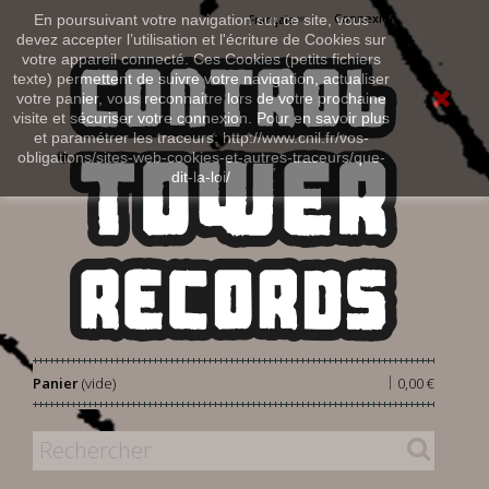
Connexion
En poursuivant votre navigation sur ce site, vous
Français
devez accepter l’utilisation et l'écriture de Cookies sur
votre appareil connecté. Ces Cookies (petits fichiers
texte) permettent de suivre votre navigation, actualiser
votre panier, vous reconnaitre lors de votre prochaine
visite et sécuriser votre connexion. Pour en savoir plus
et paramétrer les traceurs: http://www.cnil.fr/vos-
obligations/sites-web-cookies-et-autres-traceurs/que-
dit-la-loi/
|
Panier
(vide)
0,00 €