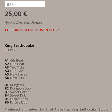
25,00 €
Ajouter à ma liste d'envies
CE PRODUIT N'EST PLUS EN STOCK
King Earthquake
KELP12
A1
: City Beat
A2
: Dub Beat
A3
: Two Ticks
A4
: Dub Two
A5
: New Slaves
A6
: New Dub
B1
: Dungeon
B2
: Dungeon Dub
B3
: Sweet Horns
B4
: Sweet Dub
B5
: Forgiveness
B6
: Forgive Dub
Produced and mixed by Errol Arawak at King Earthquake Studio