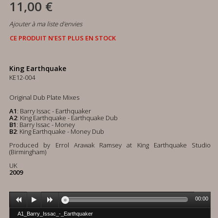
11,00 €
Ajouter à ma liste d'envies
CE PRODUIT N'EST PLUS EN STOCK
King Earthquake
KE12-004
Original Dub Plate Mixes
A1
: Barry Issac - Earthquaker
A2
: King Earthquake - Earthquake Dub
B1
: Barry Issac - Money
B2
: King Earthquake - Money Dub
Produced by Errol Arawak Ramsey at King Earthquake Studio
(Birmingham)
UK
2009
00:00
A1_Barry_Issac_-_Earthquaker