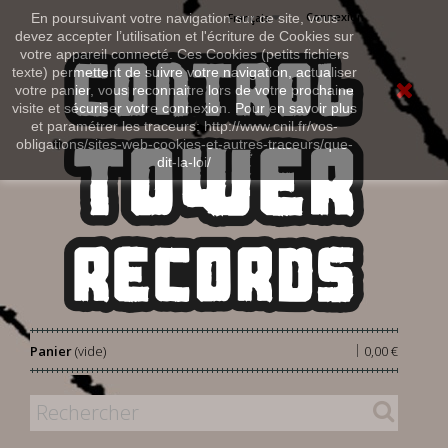
Connexion
En poursuivant votre navigation sur ce site, vous
Français
devez accepter l’utilisation et l'écriture de Cookies sur
votre appareil connecté. Ces Cookies (petits fichiers
texte) permettent de suivre votre navigation, actualiser
votre panier, vous reconnaitre lors de votre prochaine
visite et sécuriser votre connexion. Pour en savoir plus
et paramétrer les traceurs: http://www.cnil.fr/vos-
obligations/sites-web-cookies-et-autres-traceurs/que-
dit-la-loi/
|
Panier
(vide)
0,00 €