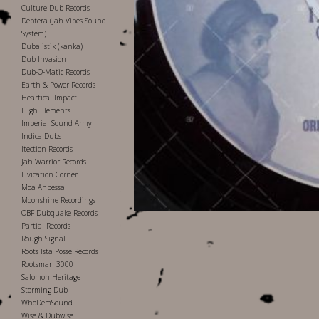
Culture Dub Records
Debtera (Jah Vibes Sound
System)
Dubalistik (kanka)
Dub Invasion
Dub-O-Matic Records
Earth & Power Records
Heartical Impact
High Elements
Imperial Sound Army
Indica Dubs
Itection Records
Jah Warrior Records
Livication Corner
Moa Anbessa
Moonshine Recordings
OBF Dubquake Records
Partial Records
Rough Signal
Roots Ista Posse Records
Rootsman 3000
Salomon Heritage
Storming Dub
WhoDemSound
Wise & Dubwise