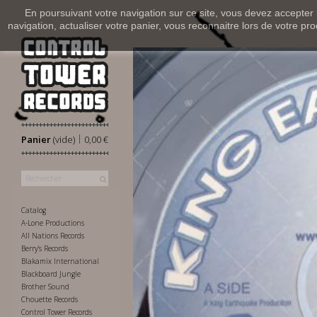
En poursuivant votre navigation sur ce site, vous devez accepter l’
navigation, actualiser votre panier, vous reconnaitre lors de votre pro
|
Panier
(vide)
0,00 €
Catalog
A-Lone Productions
All Nations Records
Berry's Records
Blakamix International
Blackboard Jungle
Brother Sound
Chouette Records
Control Tower Records