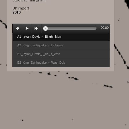
Studio (Birmingham)
UK import
2010
00:00
A1_Izyah_Davis_-_Binghi_Man
A2_King_Earthquake_-_Dubman
B1_Izyah_Davis_-_As_It_Was
B2_King_Earthquake_-_Was_Dub