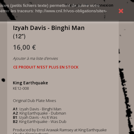
Français
Connexion
kies (petits fichiers texte) permettent de suivre votre
rer les traceurs: http://www.cnil.fr/vos-obligations/sites-
Izyah Davis - Binghi Man
(12")
16,00 €
Ajouter à ma liste d'envies
CE PRODUIT N'EST PLUS EN STOCK
King Earthquake
KE12-008
Original Dub Plate Mixes
A1
: Izyah Davis - Binghi Man
A2
: King Earthquake - Dubman
B1
: Izyah Davis - As It Was
B2
: King Earthquake - Was Dub
Produced by Errol Arawak Ramsey at King Earthquake