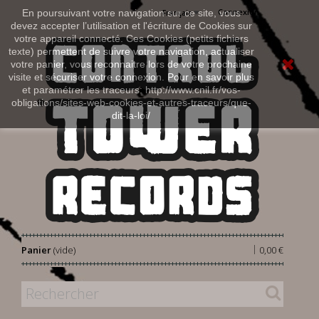
Connexion
En poursuivant votre navigation sur ce site, vous
Français
devez accepter l’utilisation et l'écriture de Cookies sur
votre appareil connecté. Ces Cookies (petits fichiers
texte) permettent de suivre votre navigation, actualiser
votre panier, vous reconnaitre lors de votre prochaine
visite et sécuriser votre connexion. Pour en savoir plus
et paramétrer les traceurs: http://www.cnil.fr/vos-
obligations/sites-web-cookies-et-autres-traceurs/que-
dit-la-loi/
|
Panier
(vide)
0,00 €