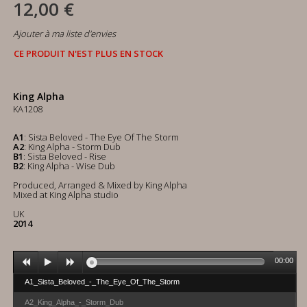
12,00 €
Ajouter à ma liste d'envies
CE PRODUIT N'EST PLUS EN STOCK
King Alpha
KA1208
A1
: Sista Beloved - The Eye Of The Storm
A2
: King Alpha - Storm Dub
B1
: Sista Beloved - Rise
B2
: King Alpha - Wise Dub
Produced, Arranged & Mixed by King Alpha
Mixed at King Alpha studio
UK
2014
00:00
A1_Sista_Beloved_-_The_Eye_Of_The_Storm
A2_King_Alpha_-_Storm_Dub