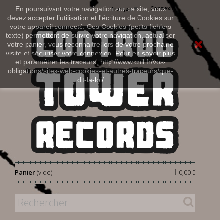
Connexion
En poursuivant votre navigation sur ce site, vous
Français
devez accepter l’utilisation et l'écriture de Cookies sur
votre appareil connecté. Ces Cookies (petits fichiers
texte) permettent de suivre votre navigation, actualiser
votre panier, vous reconnaitre lors de votre prochaine
visite et sécuriser votre connexion. Pour en savoir plus
et paramétrer les traceurs: http://www.cnil.fr/vos-
obligations/sites-web-cookies-et-autres-traceurs/que-
dit-la-loi/
|
Panier
(vide)
0,00 €