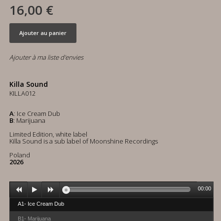
16,00 €
Ajouter au panier
Ajouter à ma liste d'envies
Killa Sound
KILLA012
A
: Ice Cream Dub
B
: Marijuana
Limited Edition, white label
Killa Sound is a sub label of Moonshine Recordings
Poland
2026
00:00
A1- Ice Cream Dub
B1- Marijuana