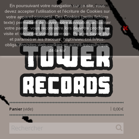
Connexion
En poursuivant votre navigation sur ce site, vous
Français
devez accepter l’utilisation et l'écriture de Cookies sur
votre appareil connecté. Ces Cookies (petits fichiers
texte) permettent de suivre votre navigation, actualiser
votre panier, vous reconnaitre lors de votre prochaine
visite et sécuriser votre connexion. Pour en savoir plus
et paramétrer les traceurs: http://www.cnil.fr/vos-
obligations/sites-web-cookies-et-autres-traceurs/que-
dit-la-loi/
|
Panier
(vide)
0,00 €