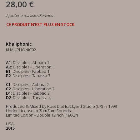
28,00 €
Ajouter à ma liste d'envies
CE PRODUIT N'EST PLUS EN STOCK
Khaliphonic
KHALIPHONIC02
A1
: Disciples - Abbara 1
A2
: Disciples - Liberation 1
B1
: Disciples - Kabbad 1
B2
: Disciples - Tanassa 3
C1
: Disciples - Abbara 2
C2
: Disciples - Liberation 2
D1
: Disciples - Kabbad 2
D2
: Disciples - Tanassa 4
Produced & Mixed by Russ D at Backyard Studio (UK) in 1999
Under License to ZamZam Sounds
Limited Edition - Double 12inch (180Gr)
USA
2015