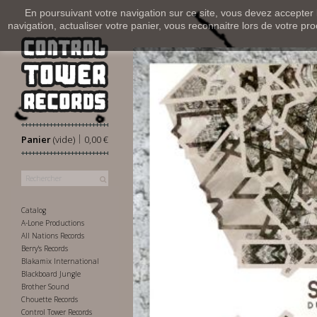
En poursuivant votre navigation sur ce site, vous devez accepter l’
navigation, actualiser votre panier, vous reconnaitre lors de votre pro
|
Panier
(vide)
0,00 €
Catalog
A-Lone Productions
All Nations Records
Berry's Records
Blakamix International
Blackboard Jungle
Brother Sound
Chouette Records
Control Tower Records