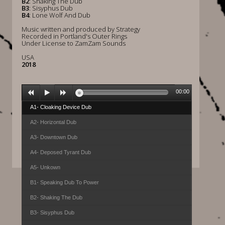
B2
: Shaking The Dub
B3
: Sisyphus Dub
B4
: Lone Wolf And Dub
Music written and produced by Strategy
Recorded in Portland's Outer Rings
Under License to ZamZam Sounds
USA
2018
00:00
A1- Cloaking Device Dub
A2- Horizontal Dub
A3- Downtown Dub
A4- Deposed Tyrant Dub
A5- Unkown
B1- Speaking Dub To Power
B2- Shaking The Dub
B3- Sisyphus Dub