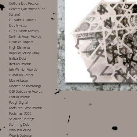
Culture Dub Records
Debtera (Jah Vibes Sound
System)
Dubalistik (kanka)
Dub Invasion
Dub-O-Matic Records
Earth & Power Records
Heartical Impact
High Elements
Imperial Sound Army
Indica Dubs
Itection Records
Jah Warrior Records
Livication Corner
Moa Anbessa
Moonshine Recordings
OBF Dubquake Records
Partial Records
Rough Signal
Roots Ista Posse Records
Rootsman 3000
Salomon Heritage
Storming Dub
WhoDemSound
Wise & Dubwise