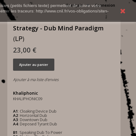
Français
Connexion
kies (petits fichiers texte) permettent de suivre votre
rer les traceurs: http://www.cnil.fr/vos-obligations/sites-
Strategy - Dub Mind Paradigm
(LP)
23,00 €
Ajouter au panier
Ajouter à ma liste d'envies
Khaliphonic
KHALIPHONIC09
A1
: Cloaking Device Dub
A2
: Horizontal Dub
A3
: Downtown Dub
A4
: Deposed Tyrant Dub
B1
: Speaking Dub To Power