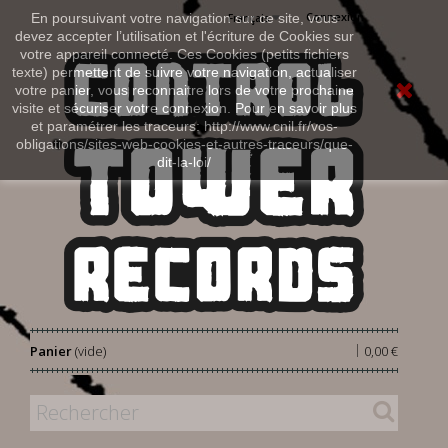
Connexion
En poursuivant votre navigation sur ce site, vous
Français
devez accepter l’utilisation et l'écriture de Cookies sur
votre appareil connecté. Ces Cookies (petits fichiers
texte) permettent de suivre votre navigation, actualiser
votre panier, vous reconnaitre lors de votre prochaine
visite et sécuriser votre connexion. Pour en savoir plus
et paramétrer les traceurs: http://www.cnil.fr/vos-
obligations/sites-web-cookies-et-autres-traceurs/que-
dit-la-loi/
|
Panier
(vide)
0,00 €