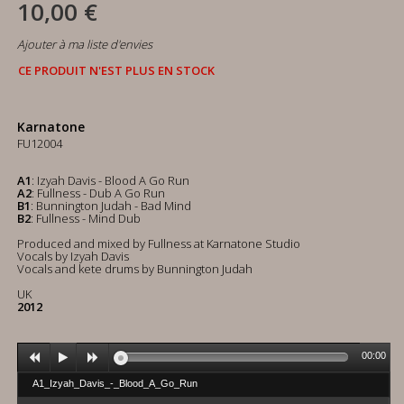
10,00 €
Ajouter à ma liste d'envies
CE PRODUIT N'EST PLUS EN STOCK
Karnatone
FU12004
A1
: Izyah Davis - Blood A Go Run
A2
: Fullness - Dub A Go Run
B1
: Bunnington Judah - Bad Mind
B2
: Fullness - Mind Dub
Produced and mixed by Fullness at Karnatone Studio
Vocals by Izyah Davis
Vocals and kete drums by Bunnington Judah
UK
2012
00:00
A1_Izyah_Davis_-_Blood_A_Go_Run