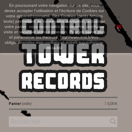
Connexion
En poursuivant votre navigation sur ce site, vous
Français
devez accepter l’utilisation et l'écriture de Cookies sur
votre appareil connecté. Ces Cookies (petits fichiers
texte) permettent de suivre votre navigation, actualiser
votre panier, vous reconnaitre lors de votre prochaine
visite et sécuriser votre connexion. Pour en savoir plus
et paramétrer les traceurs: http://www.cnil.fr/vos-
obligations/sites-web-cookies-et-autres-traceurs/que-
dit-la-loi/
|
Panier
(vide)
0,00 €