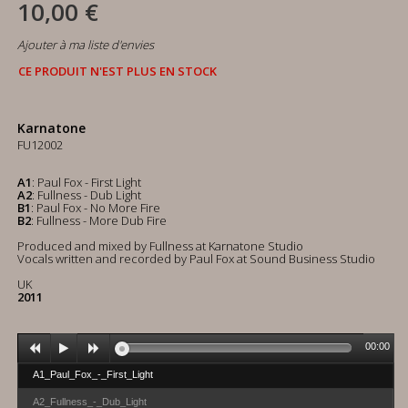
10,00 €
Ajouter à ma liste d'envies
CE PRODUIT N'EST PLUS EN STOCK
Karnatone
FU12002
A1
: Paul Fox - First Light
A2
: Fullness - Dub Light
B1
: Paul Fox - No More Fire
B2
: Fullness - More Dub Fire
Produced and mixed by Fullness at Karnatone Studio
Vocals written and recorded by Paul Fox at Sound Business Studio
UK
2011
00:00
A1_Paul_Fox_-_First_Light
A2_Fullness_-_Dub_Light