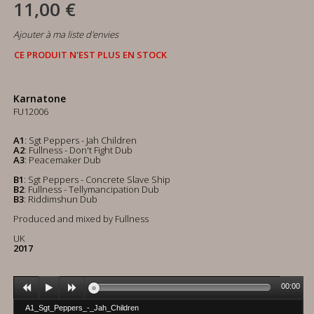
11,00 €
Ajouter à ma liste d'envies
CE PRODUIT N'EST PLUS EN STOCK
Karnatone
FU12006
A1
: Sgt Peppers - Jah Children
A2
: Fullness - Don't Fight Dub
A3
: Peacemaker Dub
B1
: Sgt Peppers - Concrete Slave Ship
B2
: Fullness - Tellymancipation Dub
B3
: Riddimshun Dub
Produced and mixed by Fullness
UK
2017
00:00
A1_Sgt_Peppers_-_Jah_Children