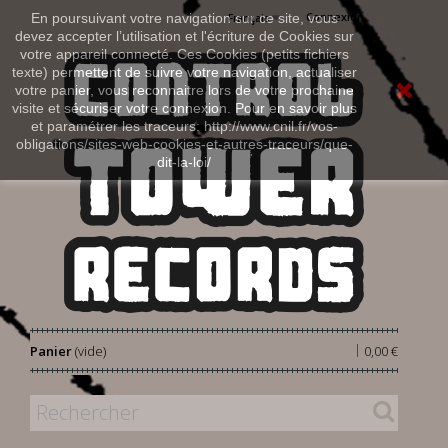
Connexion
En poursuivant votre navigation sur ce site, vous
Français
devez accepter l’utilisation et l'écriture de Cookies sur
votre appareil connecté. Ces Cookies (petits fichiers
texte) permettent de suivre votre navigation, actualiser
votre panier, vous reconnaitre lors de votre prochaine
visite et sécuriser votre connexion. Pour en savoir plus
et paramétrer les traceurs: http://www.cnil.fr/vos-
obligations/sites-web-cookies-et-autres-traceurs/que-
dit-la-loi/
|
Panier
(vide)
0,00 €