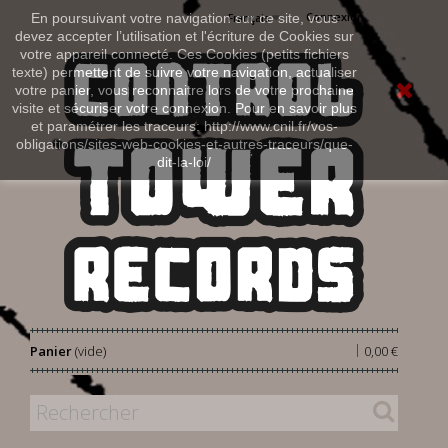
Connexion
En poursuivant votre navigation sur ce site, vous
Français
devez accepter l’utilisation et l'écriture de Cookies sur
votre appareil connecté. Ces Cookies (petits fichiers
texte) permettent de suivre votre navigation, actualiser
votre panier, vous reconnaitre lors de votre prochaine
visite et sécuriser votre connexion. Pour en savoir plus
et paramétrer les traceurs: http://www.cnil.fr/vos-
obligations/sites-web-cookies-et-autres-traceurs/que-
dit-la-loi/
|
Panier
(vide)
0,00 €