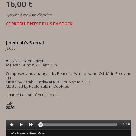
16,00 €
Ajouter à ma liste d'envies
CE PRODUIT N'EST PLUS EN STOCK
Jeremiah's Special
JS005
A
: Galas - Silent River
B
: Petah Sunday - Silent Dub
Composed and arranged by Peaceful Warriors and O.L.M. in Ercolano
(IT)
Mixed by Petah Sunday at I-Tal Soup Studio (UK)
Mastered by Paolo Baldini DubFiles
Limited Edition of 500 copies
Italy
2026
00:00
A1- Galas - Silent River