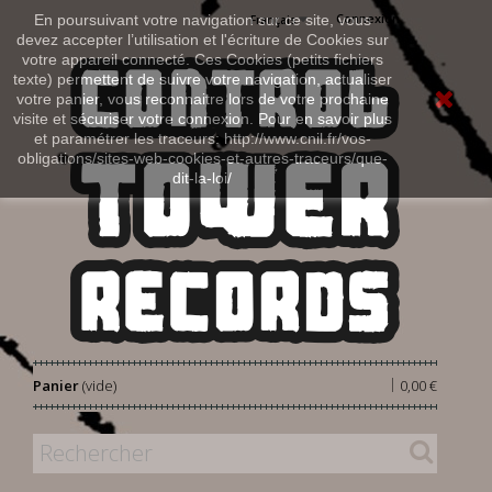
Connexion
En poursuivant votre navigation sur ce site, vous
Français
devez accepter l’utilisation et l'écriture de Cookies sur
votre appareil connecté. Ces Cookies (petits fichiers
texte) permettent de suivre votre navigation, actualiser
votre panier, vous reconnaitre lors de votre prochaine
visite et sécuriser votre connexion. Pour en savoir plus
et paramétrer les traceurs: http://www.cnil.fr/vos-
obligations/sites-web-cookies-et-autres-traceurs/que-
dit-la-loi/
|
Panier
(vide)
0,00 €