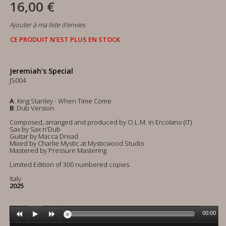
16,00 €
Ajouter à ma liste d'envies
CE PRODUIT N'EST PLUS EN STOCK
Jeremiah's Special
JS004
A
: King Stanley - When Time Come
B
: Dub Version
Composed, arranged and produced by O.L.M. in Ercolano (IT)
Sax by Sax n'Dub
Guitar by Macca Dread
Mixed by Charlie Mystic at Mysticwood Studio
Mastered by Pressure Mastering
Limited Edition of 300 numbered copies
Italy
2025
00:00