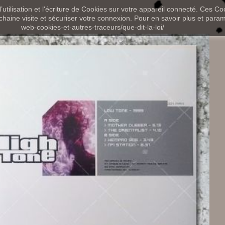
utilisation et l'écriture de Cookies sur votre appareil connecté. Ces Coo
chaine visite et sécuriser votre connexion. Pour en savoir plus et paramét
web-cookies-et-autres-traceurs/que-dit-la-loi/