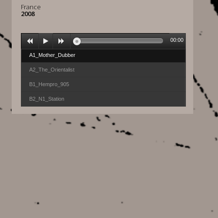
France
2008
00:00
A1_Mother_Dubber
A2_The_Orientalist
B1_Hempro_905
B2_N1_Station