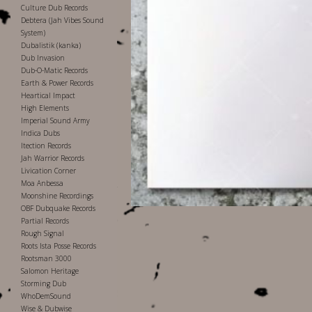
Culture Dub Records
Debtera (Jah Vibes Sound
System)
Dubalistik (kanka)
Dub Invasion
Dub-O-Matic Records
Earth & Power Records
Heartical Impact
High Elements
Imperial Sound Army
Indica Dubs
Itection Records
Jah Warrior Records
Livication Corner
Moa Anbessa
Moonshine Recordings
OBF Dubquake Records
Partial Records
Rough Signal
Roots Ista Posse Records
Rootsman 3000
Salomon Heritage
Storming Dub
WhoDemSound
Wise & Dubwise