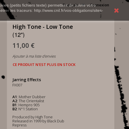
Français
Connexion
kies (petits fichiers texte) permettent de suivre votre
rer les traceurs: http://www.cnil.fr/vos-obligations/sites-
High Tone - Low Tone
(12")
11,00 €
Ajouter à ma liste d'envies
CE PRODUIT N'EST PLUS EN STOCK
Jarring Effects
FX007
A1
: Mother Dubber
A2
: The Orientalist
B1
: Hempro 905
B2
: N°1 Station
Produced by High Tone
Released in 1999 by Black Dub
Repress