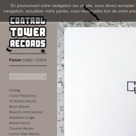
En poursuivant votre navigation sur ce site, vous devez accepter l’
navigation, actualiser votre panier, vous reconnaitre lors de votre pro
|
Panier
(vide)
0,00 €
Catalog
A-Lone Productions
All Nations Records
Berry's Records
Blakamix International
Blackboard Jungle
Brother Sound
Chouette Records
Control Tower Records