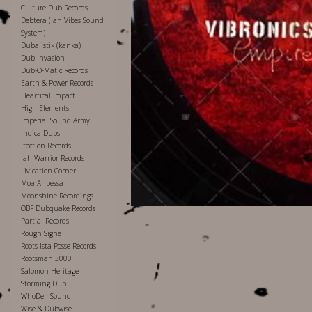
Culture Dub Records
Debtera (Jah Vibes Sound
System)
Dubalistik (kanka)
Dub Invasion
Dub-O-Matic Records
Earth & Power Records
Heartical Impact
High Elements
Imperial Sound Army
Indica Dubs
Itection Records
Jah Warrior Records
Livication Corner
Moa Anbessa
Moonshine Recordings
OBF Dubquake Records
Partial Records
Rough Signal
Roots Ista Posse Records
Rootsman 3000
Salomon Heritage
Storming Dub
WhoDemSound
Wise & Dubwise