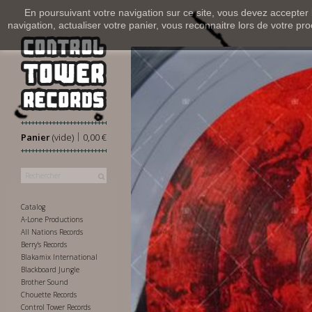
En poursuivant votre navigation sur ce site, vous devez accepter l’
navigation, actualiser votre panier, vous reconnaitre lors de votre pro
|
Panier
(vide)
0,00 €
Catalog
A-Lone Productions
All Nations Records
Berry's Records
Blakamix International
Blackboard Jungle
Brother Sound
Chouette Records
Control Tower Records