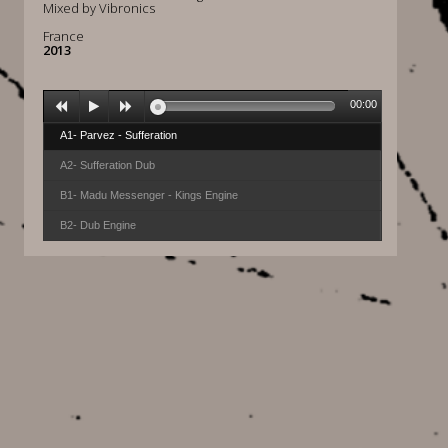
Mixed by Vibronics
France
2013
00:00
A1- Parvez - Sufferation
A2- Sufferation Dub
B1- Madu Messenger - Kings Engine
B2- Dub Engine