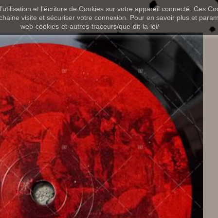
utilisation et l'écriture de Cookies sur votre appareil connecté. Ces Coo
chaine visite et sécuriser votre connexion. Pour en savoir plus et paramét
web-cookies-et-autres-traceurs/que-dit-la-loi/