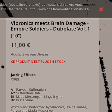
Français
Connexion
kies (petits fichiers texte) permettent de suivre votre
rer les traceurs: http://www.cnil.fr/vos-obligations/sites-
Vibronics meets Brain Damage -
Empire Soldiers - Dubplate Vol. 1
(10")
11,00 €
Ajouter à ma liste d'envies
CE PRODUIT N'EST PLUS EN STOCK
Jarring Effects
FX983
A1
: Parvez - Sufferation
A2
: Sufferation Dub
B1
: Madu Messenger - Kings Engine
B2
: Dub Engine
Written and Performed by Vibronics, Brain Damage,
Parvez and Madu Messenger