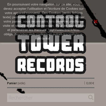
Connexion
En poursuivant votre navigation sur ce site, vous
Français
devez accepter l’utilisation et l'écriture de Cookies sur
votre appareil connecté. Ces Cookies (petits fichiers
texte) permettent de suivre votre navigation, actualiser
votre panier, vous reconnaitre lors de votre prochaine
visite et sécuriser votre connexion. Pour en savoir plus
et paramétrer les traceurs: http://www.cnil.fr/vos-
obligations/sites-web-cookies-et-autres-traceurs/que-
dit-la-loi/
|
Panier
(vide)
0,00 €