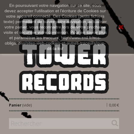
Connexion
En poursuivant votre navigation sur ce site, vous
Français
devez accepter l’utilisation et l'écriture de Cookies sur
votre appareil connecté. Ces Cookies (petits fichiers
texte) permettent de suivre votre navigation, actualiser
votre panier, vous reconnaitre lors de votre prochaine
visite et sécuriser votre connexion. Pour en savoir plus
et paramétrer les traceurs: http://www.cnil.fr/vos-
obligations/sites-web-cookies-et-autres-traceurs/que-
dit-la-loi/
|
Panier
(vide)
0,00 €