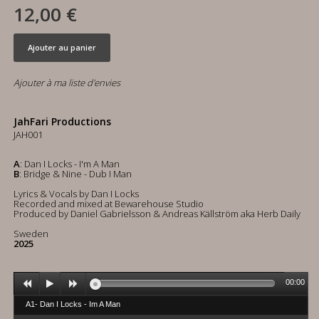
12,00 €
Ajouter au panier
Ajouter à ma liste d'envies
JahFari Productions
JAH001
A
: Dan I Locks - I'm A Man
B
: Bridge & Nine - Dub I Man
Lyrics & Vocals by Dan I Locks
Recorded and mixed at Bewarehouse Studio
Produced by Daniel Gabrielsson & Andreas Källström aka Herb Daily
Sweden
2025
00:00
A1- Dan I Locks - Im A Man