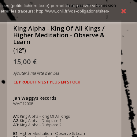
Français
Connexion
kies (petits fichiers texte) permettent de suivre votre
rer les traceurs: http://www.cnil.fr/vos-obligations/sites-
King Alpha - King Of All Kings /
Higher Meditation - Observe &
Learn
(12")
15,00 €
Ajouter à ma liste d'envies
CE PRODUIT N'EST PLUS EN STOCK
Jah Waggys Records
WAG12008
A1
: King Alpha - King Of All Kings
A2
: King Alpha - Dubplate 1
A3
: King Alpha - Dubplate 2
B1
: Higher Meditation - Observe & Learn