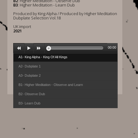
B2
: Higher Meditation - Observe Dub
B3
: Higher Meditation - Learn Dub
Produced by King Alpha / Produced by Higher Meditation
Dubplate Selection Vol.18
UK import
2021
00:00
A1- King Alpha - King Of All Kings
A2- Dubplate 1
A3- Dubplate 2
B1- Higher Meditation - Observe and Learn
B2- Observe Dub
B3- Learn Dub