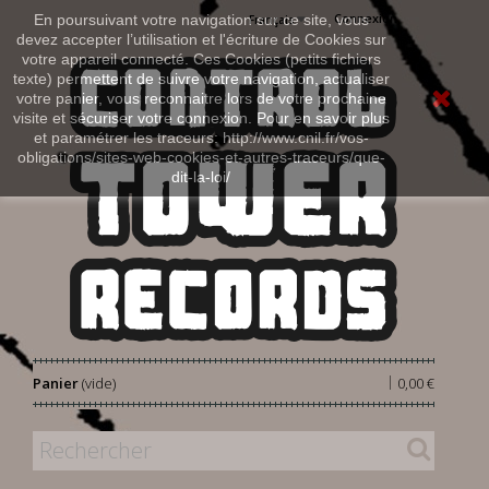
Connexion
En poursuivant votre navigation sur ce site, vous
Français
devez accepter l’utilisation et l'écriture de Cookies sur
votre appareil connecté. Ces Cookies (petits fichiers
texte) permettent de suivre votre navigation, actualiser
votre panier, vous reconnaitre lors de votre prochaine
visite et sécuriser votre connexion. Pour en savoir plus
et paramétrer les traceurs: http://www.cnil.fr/vos-
obligations/sites-web-cookies-et-autres-traceurs/que-
dit-la-loi/
|
Panier
(vide)
0,00 €