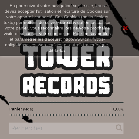
Connexion
En poursuivant votre navigation sur ce site, vous
Français
devez accepter l’utilisation et l'écriture de Cookies sur
votre appareil connecté. Ces Cookies (petits fichiers
texte) permettent de suivre votre navigation, actualiser
votre panier, vous reconnaitre lors de votre prochaine
visite et sécuriser votre connexion. Pour en savoir plus
et paramétrer les traceurs: http://www.cnil.fr/vos-
obligations/sites-web-cookies-et-autres-traceurs/que-
dit-la-loi/
|
Panier
(vide)
0,00 €