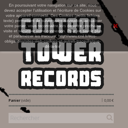
Connexion
En poursuivant votre navigation sur ce site, vous
Français
devez accepter l’utilisation et l'écriture de Cookies sur
votre appareil connecté. Ces Cookies (petits fichiers
texte) permettent de suivre votre navigation, actualiser
votre panier, vous reconnaitre lors de votre prochaine
visite et sécuriser votre connexion. Pour en savoir plus
et paramétrer les traceurs: http://www.cnil.fr/vos-
obligations/sites-web-cookies-et-autres-traceurs/que-
dit-la-loi/
|
Panier
(vide)
0,00 €