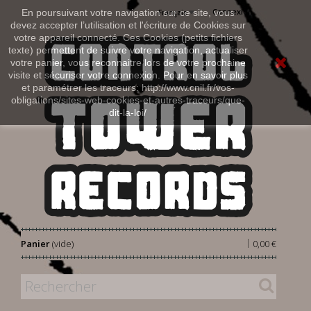
Connexion
En poursuivant votre navigation sur ce site, vous
Français
devez accepter l’utilisation et l'écriture de Cookies sur
votre appareil connecté. Ces Cookies (petits fichiers
texte) permettent de suivre votre navigation, actualiser
votre panier, vous reconnaitre lors de votre prochaine
visite et sécuriser votre connexion. Pour en savoir plus
et paramétrer les traceurs: http://www.cnil.fr/vos-
obligations/sites-web-cookies-et-autres-traceurs/que-
dit-la-loi/
|
Panier
(vide)
0,00 €