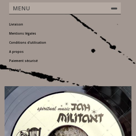
MENU
Livraison
Mentions légales
Conditions d'utilisation
A propos
Paiement sécurisé
Contact