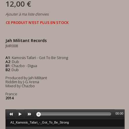
12,00 €
Ajouter à ma liste d'envies
CE PRODUIT N'EST PLUS EN STOCK
Jah Militant Records
JMR008
A1
: Kamosis Tafari - Got To Be Strong
A2
: Dub
B1
: Chazbo - Digua
B2
: Dub
Produced by Jah Militant
Riddim by J-G Arena
Mixed by Chazbo
France
2014
00:00
A1_Kamosis_Tafari_-_Got_To_Be_Strong