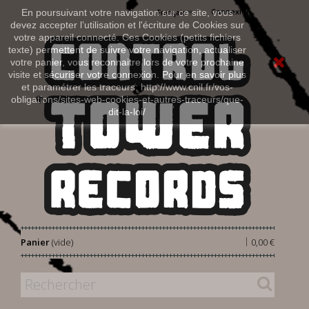
Connexion
En poursuivant votre navigation sur ce site, vous
Français
devez accepter l’utilisation et l'écriture de Cookies sur
votre appareil connecté. Ces Cookies (petits fichiers
texte) permettent de suivre votre navigation, actualiser
votre panier, vous reconnaitre lors de votre prochaine
visite et sécuriser votre connexion. Pour en savoir plus
et paramétrer les traceurs: http://www.cnil.fr/vos-
obligations/sites-web-cookies-et-autres-traceurs/que-
dit-la-loi/
|
Panier
(vide)
0,00 €