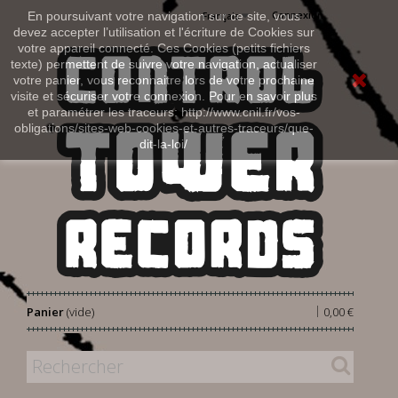
Connexion
En poursuivant votre navigation sur ce site, vous
Français
devez accepter l’utilisation et l'écriture de Cookies sur
votre appareil connecté. Ces Cookies (petits fichiers
texte) permettent de suivre votre navigation, actualiser
votre panier, vous reconnaitre lors de votre prochaine
visite et sécuriser votre connexion. Pour en savoir plus
et paramétrer les traceurs: http://www.cnil.fr/vos-
obligations/sites-web-cookies-et-autres-traceurs/que-
dit-la-loi/
|
Panier
(vide)
0,00 €