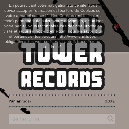
Connexion
En poursuivant votre navigation sur ce site, vous
Français
devez accepter l’utilisation et l'écriture de Cookies sur
votre appareil connecté. Ces Cookies (petits fichiers
texte) permettent de suivre votre navigation, actualiser
votre panier, vous reconnaitre lors de votre prochaine
visite et sécuriser votre connexion. Pour en savoir plus
et paramétrer les traceurs: http://www.cnil.fr/vos-
obligations/sites-web-cookies-et-autres-traceurs/que-
dit-la-loi/
|
Panier
(vide)
0,00 €