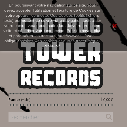
Connexion
En poursuivant votre navigation sur ce site, vous
Français
devez accepter l’utilisation et l'écriture de Cookies sur
votre appareil connecté. Ces Cookies (petits fichiers
texte) permettent de suivre votre navigation, actualiser
votre panier, vous reconnaitre lors de votre prochaine
visite et sécuriser votre connexion. Pour en savoir plus
et paramétrer les traceurs: http://www.cnil.fr/vos-
obligations/sites-web-cookies-et-autres-traceurs/que-
dit-la-loi/
|
Panier
(vide)
0,00 €