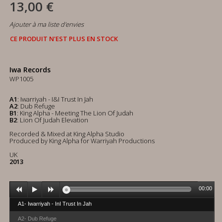
13,00 €
Ajouter à ma liste d'envies
CE PRODUIT N'EST PLUS EN STOCK
Iwa Records
WP1005
A1
: Iwarriyah - I&I Trust In Jah
A2
: Dub Refuge
B1
: King Alpha - Meeting The Lion Of Judah
B2
: Lion Of Judah Elevation
Recorded & Mixed at King Alpha Studio
Produced by King Alpha for Warriyah Productions
UK
2013
00:00
A1- Iwarriyah - InI Trust In Jah
A2- Dub Refuge