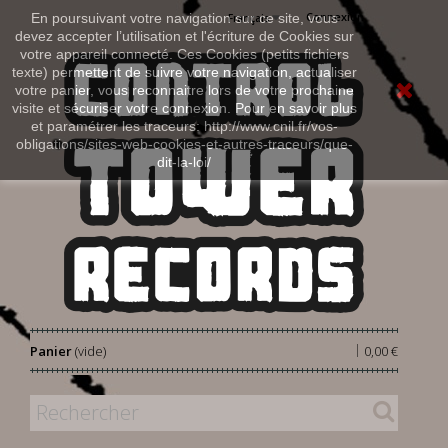
Connexion
En poursuivant votre navigation sur ce site, vous
Français
devez accepter l’utilisation et l'écriture de Cookies sur
votre appareil connecté. Ces Cookies (petits fichiers
texte) permettent de suivre votre navigation, actualiser
votre panier, vous reconnaitre lors de votre prochaine
visite et sécuriser votre connexion. Pour en savoir plus
et paramétrer les traceurs: http://www.cnil.fr/vos-
obligations/sites-web-cookies-et-autres-traceurs/que-
dit-la-loi/
|
Panier
(vide)
0,00 €