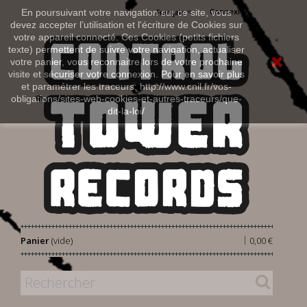
Connexion
En poursuivant votre navigation sur ce site, vous
Français
devez accepter l’utilisation et l'écriture de Cookies sur
votre appareil connecté. Ces Cookies (petits fichiers
texte) permettent de suivre votre navigation, actualiser
votre panier, vous reconnaitre lors de votre prochaine
visite et sécuriser votre connexion. Pour en savoir plus
et paramétrer les traceurs: http://www.cnil.fr/vos-
obligations/sites-web-cookies-et-autres-traceurs/que-
dit-la-loi/
|
Panier
(vide)
0,00 €