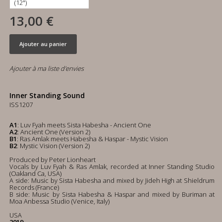
13,00 €
Ajouter au panier
Ajouter à ma liste d'envies
Inner Standing Sound
ISS1207
A1
: Luv Fyah meets Sista Habesha - Ancient One
A2
: Ancient One (Version 2)
B1
: Ras Amlak meets Habesha & Haspar - Mystic Vision
B2
: Mystic Vision (Version 2)
Produced by Peter Lionheart
Vocals by Luv Fyah & Ras Amlak, recorded at Inner Standing Studio
(Oakland Ca, USA)
A side: Music by Sista Habesha and mixed by Jideh High at Shieldrum
Records (France)
B side: Music by Sista Habesha & Haspar and mixed by Buriman at
Moa Anbessa Studio (Venice, Italy)
USA