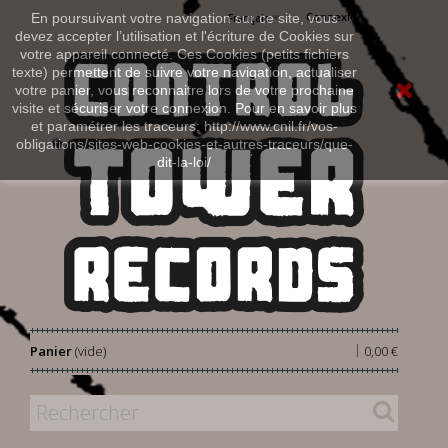
Connexion
En poursuivant votre navigation sur ce site, vous
Français
devez accepter l’utilisation et l'écriture de Cookies sur
votre appareil connecté. Ces Cookies (petits fichiers
texte) permettent de suivre votre navigation, actualiser
votre panier, vous reconnaitre lors de votre prochaine
visite et sécuriser votre connexion. Pour en savoir plus
et paramétrer les traceurs: http://www.cnil.fr/vos-
obligations/sites-web-cookies-et-autres-traceurs/que-
dit-la-loi/
|
Panier
(vide)
0,00 €