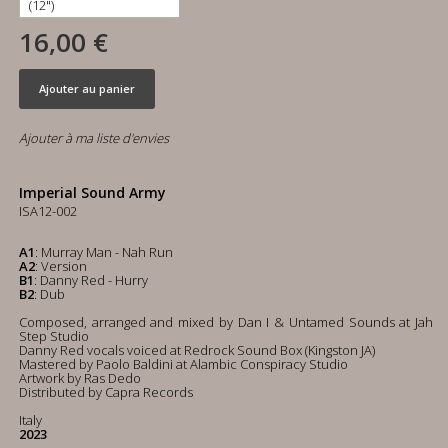
16,00 €
Ajouter au panier
Ajouter à ma liste d'envies
Imperial Sound Army
ISA12-002
A1
: Murray Man - Nah Run
A2
: Version
B1
: Danny Red - Hurry
B2
: Dub
Composed, arranged and mixed by Dan I & Untamed Sounds at Jah
Step Studio
Danny Red vocals voiced at Redrock Sound Box (Kingston JA)
Mastered by Paolo Baldini at Alambic Conspiracy Studio
Artwork by Ras Dedo
Distributed by Capra Records
Italy
2023