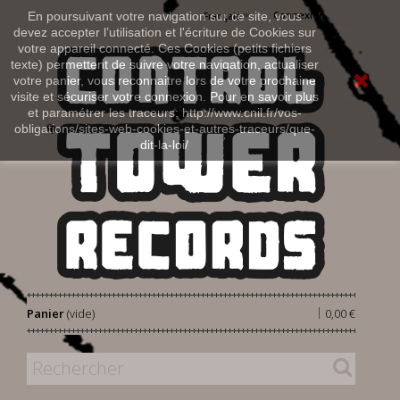
Connexion
En poursuivant votre navigation sur ce site, vous
Français
devez accepter l’utilisation et l'écriture de Cookies sur
votre appareil connecté. Ces Cookies (petits fichiers
texte) permettent de suivre votre navigation, actualiser
votre panier, vous reconnaitre lors de votre prochaine
visite et sécuriser votre connexion. Pour en savoir plus
et paramétrer les traceurs: http://www.cnil.fr/vos-
obligations/sites-web-cookies-et-autres-traceurs/que-
dit-la-loi/
|
Panier
(vide)
0,00 €