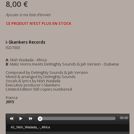
8,00 €
Ajouter à ma liste d'envies
CE PRODUIT N'EST PLUS EN STOCK
I-Skankers Records
ISD7003
A
: Nish Wadada - Africa
B
: Matic Horns meets Delmighty Sounds & Jah Version - Dubwise
Composed by Delmighty Sounds & Jah Version
Mixed & arranged by Delmighty Sounds
Vocals & lyrics by Nish Wadada
Executive producer I-Skankers
Limited Edition 500 copies numbered
France
2015
00:00
A1_Nish_Wadada_-_Africa