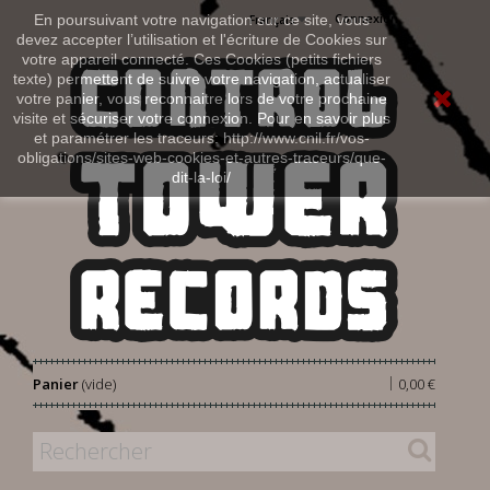
Connexion
En poursuivant votre navigation sur ce site, vous
Français
devez accepter l’utilisation et l'écriture de Cookies sur
votre appareil connecté. Ces Cookies (petits fichiers
texte) permettent de suivre votre navigation, actualiser
votre panier, vous reconnaitre lors de votre prochaine
visite et sécuriser votre connexion. Pour en savoir plus
et paramétrer les traceurs: http://www.cnil.fr/vos-
obligations/sites-web-cookies-et-autres-traceurs/que-
dit-la-loi/
|
Panier
(vide)
0,00 €