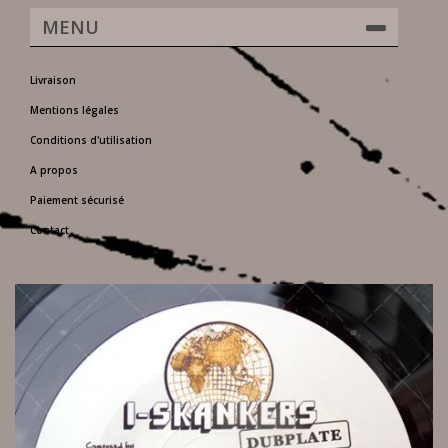
MENU
Livraison
Mentions légales
Conditions d'utilisation
A propos
Paiement sécurisé
Contact