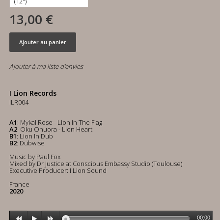
13,00 €
Ajouter au panier
Ajouter à ma liste d'envies
I Lion Records
ILR004
A1
: Mykal Rose - Lion In The Flag
A2
: Oku Onuora - Lion Heart
B1
: Lion In Dub
B2
: Dubwise
Music by Paul Fox
Mixed by Dr Justice at Conscious Embassy Studio (Toulouse)
Executive Producer: I Lion Sound
France
2020
00:00