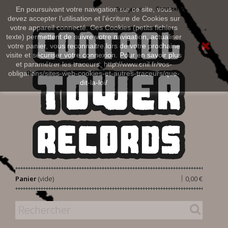
Connexion
En poursuivant votre navigation sur ce site, vous
Français
devez accepter l’utilisation et l'écriture de Cookies sur
votre appareil connecté. Ces Cookies (petits fichiers
texte) permettent de suivre votre navigation, actualiser
votre panier, vous reconnaitre lors de votre prochaine
visite et sécuriser votre connexion. Pour en savoir plus
et paramétrer les traceurs: http://www.cnil.fr/vos-
obligations/sites-web-cookies-et-autres-traceurs/que-
dit-la-loi/
|
Panier
(vide)
0,00 €