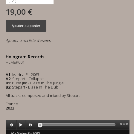
19,00 €
Ajouter au panier
Ajouter à ma liste d'envies
Hologram Records
HLMEP001
A1
: Marina P - 2063
A2
: Stepart - Collapse
B1
: Pupa Jim - Blaze In The Jungle
B2
: Stepart - Blaze In The Dub
All tracks composed and mixed by Stepart
France
2022
00:00
A1- Marina P - 2063