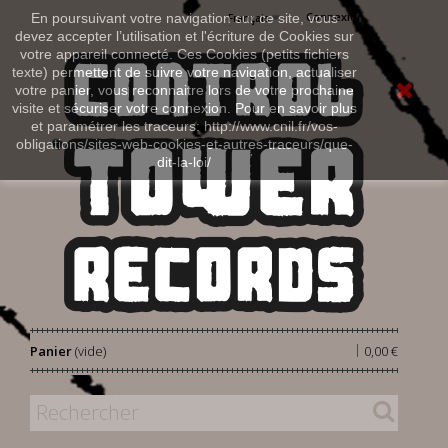
Connexion
En poursuivant votre navigation sur ce site, vous
Français
devez accepter l’utilisation et l'écriture de Cookies sur
votre appareil connecté. Ces Cookies (petits fichiers
texte) permettent de suivre votre navigation, actualiser
votre panier, vous reconnaitre lors de votre prochaine
visite et sécuriser votre connexion. Pour en savoir plus
et paramétrer les traceurs: http://www.cnil.fr/vos-
obligations/sites-web-cookies-et-autres-traceurs/que-
dit-la-loi/
|
Panier
(vide)
0,00 €