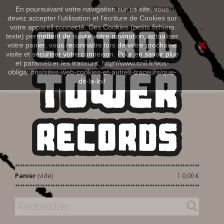
Connexion
En poursuivant votre navigation sur ce site, vous
Français
devez accepter l’utilisation et l'écriture de Cookies sur
votre appareil connecté. Ces Cookies (petits fichiers
texte) permettent de suivre votre navigation, actualiser
votre panier, vous reconnaitre lors de votre prochaine
visite et sécuriser votre connexion. Pour en savoir plus
et paramétrer les traceurs: http://www.cnil.fr/vos-
obligations/sites-web-cookies-et-autres-traceurs/que-
dit-la-loi/
|
Panier
(vide)
0,00 €