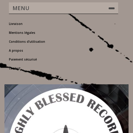
MENU
Livraison
Mentions légales
Conditions d'utilisation
A propos
Paiement sécurisé
Contact