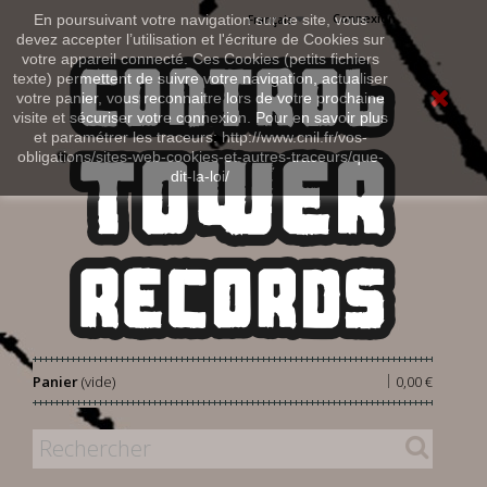
Connexion
En poursuivant votre navigation sur ce site, vous
Français
devez accepter l’utilisation et l'écriture de Cookies sur
votre appareil connecté. Ces Cookies (petits fichiers
texte) permettent de suivre votre navigation, actualiser
votre panier, vous reconnaitre lors de votre prochaine
visite et sécuriser votre connexion. Pour en savoir plus
et paramétrer les traceurs: http://www.cnil.fr/vos-
obligations/sites-web-cookies-et-autres-traceurs/que-
dit-la-loi/
|
Panier
(vide)
0,00 €