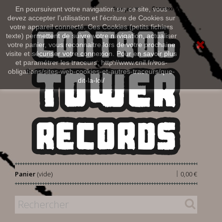
Connexion
En poursuivant votre navigation sur ce site, vous
Français
devez accepter l’utilisation et l'écriture de Cookies sur
votre appareil connecté. Ces Cookies (petits fichiers
texte) permettent de suivre votre navigation, actualiser
votre panier, vous reconnaitre lors de votre prochaine
visite et sécuriser votre connexion. Pour en savoir plus
et paramétrer les traceurs: http://www.cnil.fr/vos-
obligations/sites-web-cookies-et-autres-traceurs/que-
dit-la-loi/
|
Panier
(vide)
0,00 €