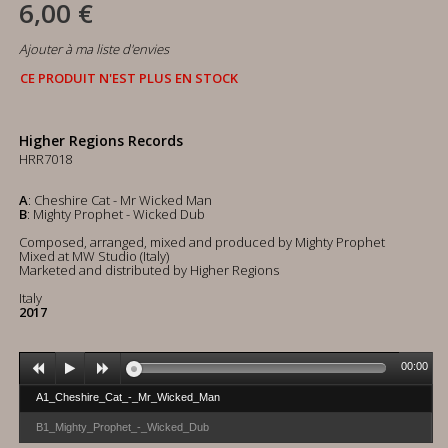
6,00 €
Ajouter à ma liste d'envies
CE PRODUIT N'EST PLUS EN STOCK
Higher Regions Records
HRR7018
A
: Cheshire Cat - Mr Wicked Man
B
: Mighty Prophet - Wicked Dub
Composed, arranged, mixed and produced by Mighty Prophet
Mixed at MW Studio (Italy)
Marketed and distributed by Higher Regions
Italy
2017
00:00
A1_Cheshire_Cat_-_Mr_Wicked_Man
B1_Mighty_Prophet_-_Wicked_Dub