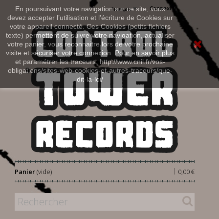
Connexion
En poursuivant votre navigation sur ce site, vous
Français
devez accepter l’utilisation et l'écriture de Cookies sur
votre appareil connecté. Ces Cookies (petits fichiers
texte) permettent de suivre votre navigation, actualiser
votre panier, vous reconnaitre lors de votre prochaine
visite et sécuriser votre connexion. Pour en savoir plus
et paramétrer les traceurs: http://www.cnil.fr/vos-
obligations/sites-web-cookies-et-autres-traceurs/que-
dit-la-loi/
|
Panier
(vide)
0,00 €