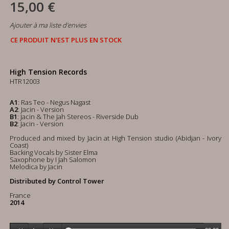
15,00 €
Ajouter à ma liste d'envies
CE PRODUIT N'EST PLUS EN STOCK
High Tension Records
HTR12003
A1
: Ras Teo - Negus Nagast
A2
: Jacin - Version
B1
: Jacin & The Jah Stereos - Riverside Dub
B2
: Jacin - Version
Produced and mixed by Jacin at High Tension studio (Abidjan - Ivory
Coast)
Backing Vocals by Sister Elma
Saxophone by I Jah Salomon
Melodica by Jacin
Distributed by Control Tower
France
2014