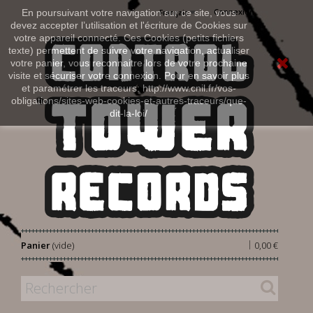
Connexion
En poursuivant votre navigation sur ce site, vous
Français
devez accepter l’utilisation et l'écriture de Cookies sur
votre appareil connecté. Ces Cookies (petits fichiers
texte) permettent de suivre votre navigation, actualiser
votre panier, vous reconnaitre lors de votre prochaine
visite et sécuriser votre connexion. Pour en savoir plus
et paramétrer les traceurs: http://www.cnil.fr/vos-
obligations/sites-web-cookies-et-autres-traceurs/que-
dit-la-loi/
|
Panier
(vide)
0,00 €