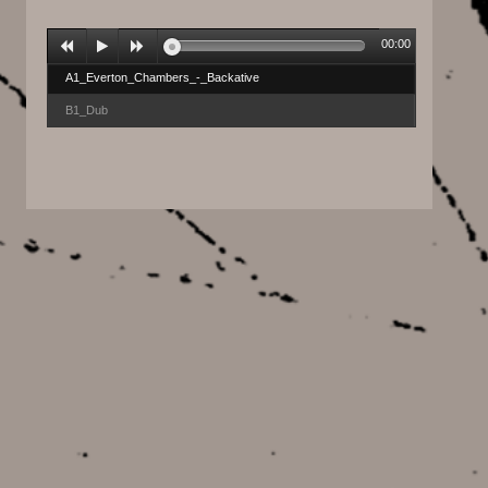
00:00
A1_Everton_Chambers_-_Backative
B1_Dub