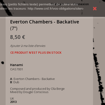
Français
Connexion
kies (petits fichiers texte) permettent de suivre votre
rer les traceurs: http://www.cnil.fr/vos-obligations/sites-
Everton Chambers - Backative
(7")
8,50 €
Ajouter à ma liste d'envies
CE PRODUIT N'EST PLUS EN STOCK
Hanami
OAS7001
A
: Everton Chambers - Backative
B
: Dub
Composed and produced by Ola Berge
Mixed by Dougie Conscious
UK
2013