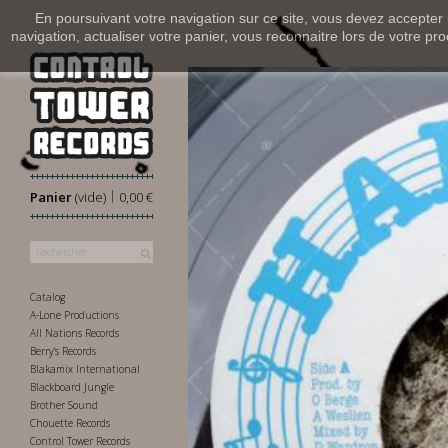
En poursuivant votre navigation sur ce site, vous devez accepter l’
navigation, actualiser votre panier, vous reconnaitre lors de votre pro
|
Panier
(vide)
0,00 €
Catalog
A-Lone Productions
All Nations Records
Berry's Records
Blakamix International
Blackboard Jungle
Brother Sound
Chouette Records
Control Tower Records