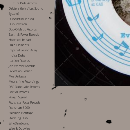
Culture Dub Records
Debtera (Jah Vibes Sound
System)
Dubalistik (kanka)
Dub Invasion
Dub-O-Matic Records
Earth & Power Records
Heartical Impact
High Elements
Imperial Sound Army
Indica Dubs
Itection Records
Jah Warrior Records
Livication Corner
Moa Anbessa
Moonshine Recordings
OBF Dubquake Records
Partial Records
Rough Signal
Roots Ista Posse Records
Rootsman 3000
Salomon Heritage
Storming Dub
WhoDemSound
Wise & Dubwise