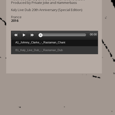
Produced by Private Joke and Hammerbass
Kaly Live Dub 20th Anniversary (Special Edition)
France
2016
00:00
A1_Johnny_Clarke_-_Rastaman_Chant
B1_Kaly_Live_Dub_-_Rastaman_Dub