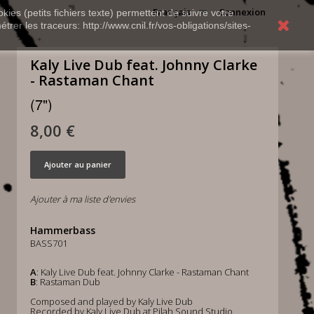
Français
Connexion
kies (petits fichiers texte) permettent de suivre votre
rer les traceurs: http://www.cnil.fr/vos-obligations/sites-
Kaly Live Dub feat. Johnny Clarke
- Rastaman Chant
(7")
8,00 €
Ajouter au panier
Ajouter à ma liste d'envies
Hammerbass
BASS701
A
: Kaly Live Dub feat. Johnny Clarke - Rastaman Chant
B
: Rastaman Dub
Composed and played by Kaly Live Dub
Recorded by Kaly Live Dub at Pilah Sound Studio