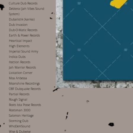
Culture Dub Records
Debtera (Jah Vibes Sound
System)
Dubalistik (kanka)
Dub Invasion
Dub-O-Matic Records
Earth & Power Records
Heartical Impact
High Elements
Imperial Sound Army
Indica Dubs
Itection Records
Jah Warrior Records
Livication Corner
Moa Anbessa
Moonshine Recordings
OBF Dubquake Records
Partial Records
Rough Signal
Roots Ista Posse Records
Rootsman 3000
Salomon Heritage
Storming Dub
WhoDemSound
Wise & Dubwise