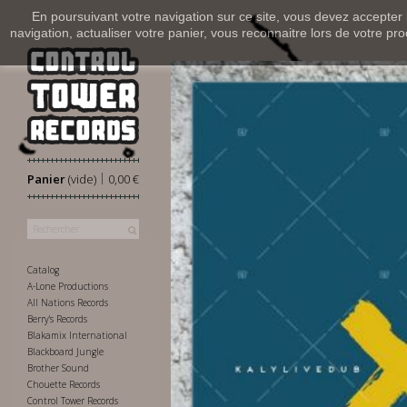
En poursuivant votre navigation sur ce site, vous devez accepter l’
navigation, actualiser votre panier, vous reconnaitre lors de votre pro
|
Panier
(vide)
0,00 €
Catalog
A-Lone Productions
All Nations Records
Berry's Records
Blakamix International
Blackboard Jungle
Brother Sound
Chouette Records
Control Tower Records