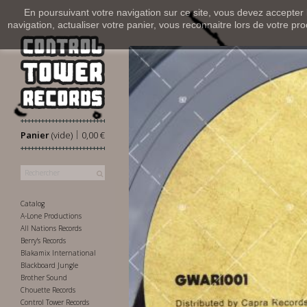
En poursuivant votre navigation sur ce site, vous devez accepter l’
navigation, actualiser votre panier, vous reconnaitre lors de votre pro
|
Panier
(vide)
0,00 €
Catalog
A-Lone Productions
All Nations Records
Berry's Records
Blakamix International
Blackboard Jungle
Brother Sound
Chouette Records
Control Tower Records