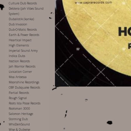
Culture Dub Records
Debtera (Jah Vibes Sound
System)
Dubalistik (kanka)
Dub Invasion
Dub-O-Matic Records
Earth & Power Records
Heartical Impact
High Elements
Imperial Sound Army
Indica Dubs
Itection Records
Jah Warrior Records
Livication Corner
Moa Anbessa
Moonshine Recordings
OBF Dubquake Records
Partial Records
Rough Signal
Roots Ista Posse Records
Rootsman 3000
Salomon Heritage
Storming Dub
WhoDemSound
Wise & Dubwise