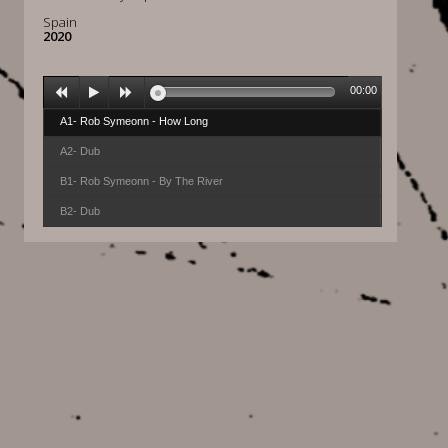
Spain
2020
00:00
A1- Rob Symeonn - How Long
A2- Dub
B1- Rob Symeonn - By The River
B2- Dub