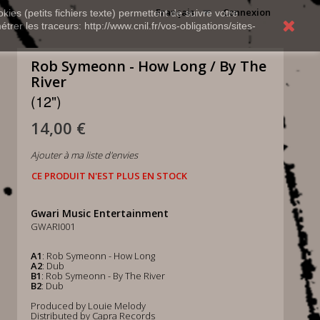
Français
Connexion
kies (petits fichiers texte) permettent de suivre votre
rer les traceurs: http://www.cnil.fr/vos-obligations/sites-
Rob Symeonn - How Long / By The
River
(12")
14,00 €
Ajouter à ma liste d'envies
CE PRODUIT N'EST PLUS EN STOCK
Gwari Music Entertainment
GWARI001
A1
: Rob Symeonn - How Long
A2
: Dub
B1
: Rob Symeonn - By The River
B2
: Dub
Produced by Louie Melody
Distributed by Capra Records