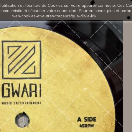
utilisation et l'écriture de Cookies sur votre appareil connecté. Ces Coo
chaine visite et sécuriser votre connexion. Pour en savoir plus et paramét
web-cookies-et-autres-traceurs/que-dit-la-loi/