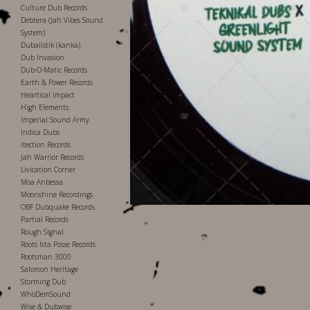
Culture Dub Records
Debtera (Jah Vibes Sound
System)
Dubalistik (kanka)
Dub Invasion
Dub-O-Matic Records
Earth & Power Records
Heartical Impact
High Elements
Imperial Sound Army
Indica Dubs
Itection Records
Jah Warrior Records
Livication Corner
Moa Anbessa
Moonshine Recordings
OBF Dubquake Records
Partial Records
Rough Signal
Roots Ista Posse Records
Rootsman 3000
Salomon Heritage
Storming Dub
WhoDemSound
Wise & Dubwise