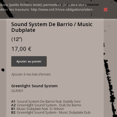
Français
Connexion
kies (petits fichiers texte) permettent de suivre votre
rer les traceurs: http://www.cnil.fr/vos-obligations/sites-
Sound System De Barrio / Music
Dubplate
(12")
17,00 €
Ajouter au panier
Ajouter à ma liste d'envies
Greenlight Sound System
GLR001
A1
: Sound System De Barrio feat. Daddy Sevi
A2
: Greenlight Sound System - Dub De Barrio
B1
: Music Dubplate feat. Sr Wilson
B2
: Greenlight Sound System - Music Dubplate Dub