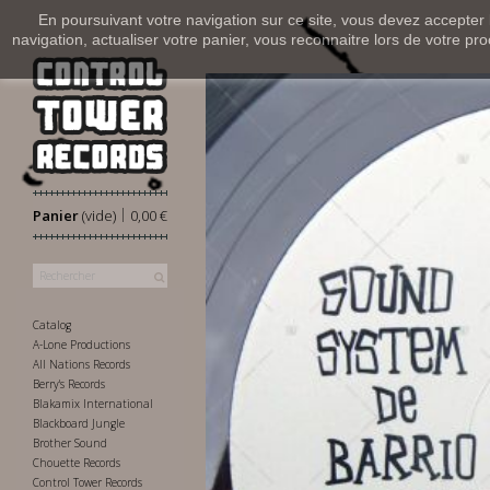
En poursuivant votre navigation sur ce site, vous devez accepter l’
navigation, actualiser votre panier, vous reconnaitre lors de votre pro
|
Panier
(vide)
0,00 €
Catalog
A-Lone Productions
All Nations Records
Berry's Records
Blakamix International
Blackboard Jungle
Brother Sound
Chouette Records
Control Tower Records