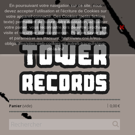
Connexion
En poursuivant votre navigation sur ce site, vous
Français
devez accepter l’utilisation et l'écriture de Cookies sur
votre appareil connecté. Ces Cookies (petits fichiers
texte) permettent de suivre votre navigation, actualiser
votre panier, vous reconnaitre lors de votre prochaine
visite et sécuriser votre connexion. Pour en savoir plus
et paramétrer les traceurs: http://www.cnil.fr/vos-
obligations/sites-web-cookies-et-autres-traceurs/que-
dit-la-loi/
|
Panier
(vide)
0,00 €