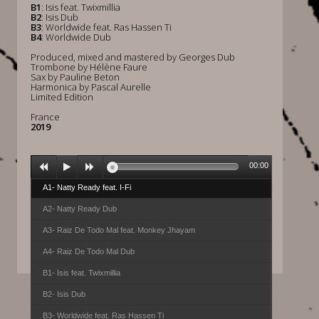
B1
: Isis feat. Twixmillia
B2
: Isis Dub
B3
: Worldwide feat. Ras Hassen Ti
B4
: Worldwide Dub
Produced, mixed and mastered by Georges Dub
Trombone by Hélène Faure
Sax by Pauline Beton
Harmonica by Pascal Aurelle
Limited Edition
France
2019
00:00
A1- Natty Ready feat. I-Fi
A2- Natty Ready Dub
A3- Raiz De Todo Mal feat. Monkey Jhayam
A4- Raiz De Todo Mal Dub
B1- Isis feat. Twixmillia
B2- Isis Dub
B3- Worldwide feat. Ras Hassen Ti