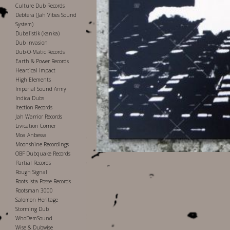
Culture Dub Records
Debtera (Jah Vibes Sound
System)
Dubalistik (kanka)
Dub Invasion
Dub-O-Matic Records
Earth & Power Records
Heartical Impact
High Elements
Imperial Sound Army
Indica Dubs
Itection Records
Jah Warrior Records
Livication Corner
Moa Anbessa
Moonshine Recordings
OBF Dubquake Records
Partial Records
Rough Signal
Roots Ista Posse Records
Rootsman 3000
Salomon Heritage
Storming Dub
WhoDemSound
Wise & Dubwise