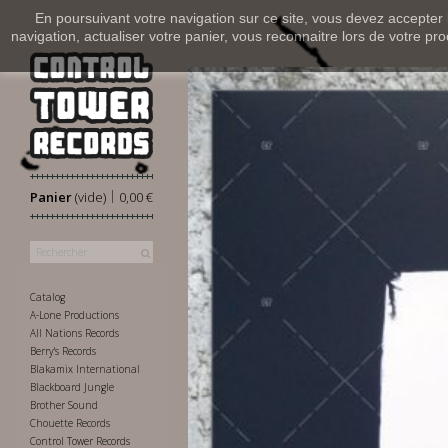
En poursuivant votre navigation sur ce site, vous devez accepter l’
navigation, actualiser votre panier, vous reconnaitre lors de votre pro
|
Panier
(vide)
0,00 €
Catalog
A-Lone Productions
All Nations Records
Berry's Records
Blakamix International
Blackboard Jungle
Brother Sound
Chouette Records
Control Tower Records