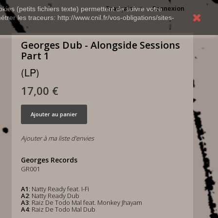
Français
Connexion
kies (petits fichiers texte) permettent de suivre votre
rer les traceurs: http://www.cnil.fr/vos-obligations/sites-
Georges Dub - Alongside Sessions
Part 1
(LP)
17,00 €
Ajouter au panier
Ajouter à ma liste d'envies
Georges Records
GR001
A1
: Natty Ready feat. I-Fi
A2
: Natty Ready Dub
A3
: Raiz De Todo Mal feat. Monkey Jhayam
A4
: Raiz De Todo Mal Dub