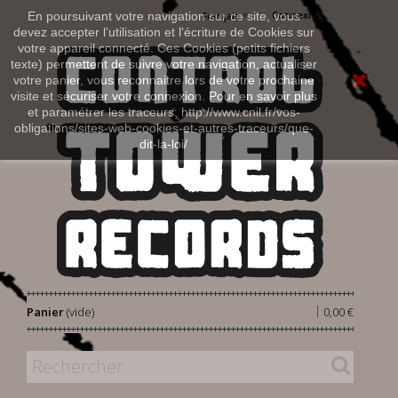
Connexion
En poursuivant votre navigation sur ce site, vous
Français
devez accepter l’utilisation et l'écriture de Cookies sur
votre appareil connecté. Ces Cookies (petits fichiers
texte) permettent de suivre votre navigation, actualiser
votre panier, vous reconnaitre lors de votre prochaine
visite et sécuriser votre connexion. Pour en savoir plus
et paramétrer les traceurs: http://www.cnil.fr/vos-
obligations/sites-web-cookies-et-autres-traceurs/que-
dit-la-loi/
|
Panier
(vide)
0,00 €