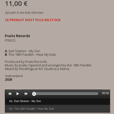
11,00 €
Ajouter à ma liste d'envies
CE PRODUIT N'EST PLUS EN STOCK
Fruits Records
FTR072
A
: Earl Sixteen - My Son
B
: The 18th Parallel - Hear My Dub
Produced by Fruits Records
Music by Jouke Yspeerd and arranged by the 18th Parallel
Mixed by Westfinga at WS Studio (Le Mans)
Switzerland
2026
00:00
A1- Earl Sixteen - My Son
B1- The 18th Parallel - Hear My Dub