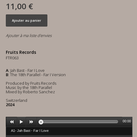
11,00 €
Ajouter au panier
Ajouter à ma liste d'envies
Fruits Records
FTR063
A
: Jah Bast - Far I Love
B
: The 18th Parallel - Far I Version
Produced by Fruits Records
Music by the 18th Parallel
Mixed by Roberto Sanchez
Switzerland
2024
00:00
A1- Jah Bast - Far I Love