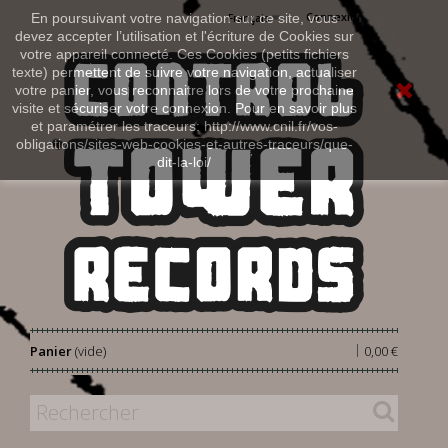
Connexion
En poursuivant votre navigation sur ce site, vous
Français
devez accepter l’utilisation et l'écriture de Cookies sur
votre appareil connecté. Ces Cookies (petits fichiers
texte) permettent de suivre votre navigation, actualiser
votre panier, vous reconnaitre lors de votre prochaine
visite et sécuriser votre connexion. Pour en savoir plus
et paramétrer les traceurs: http://www.cnil.fr/vos-
obligations/sites-web-cookies-et-autres-traceurs/que-
dit-la-loi/
|
Panier
(vide)
0,00 €