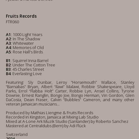
Fruits Records
FTR060
A1
: 1000 Light Years
A2
: In The Shadow
A3
: Whitewater
A4
: Memories of Old
A5
: Rose Hall's Birds
B1
: Squirrel Inna Barrel
B2
: Under The Cotton Tree
B3
: 45 Charles Street
B4
: Everlasting Love
Featuring: Sly Dunbar, Leroy “Horsemouth” Wallace, Stanley
“Barnabas” Bryan, Albert “Ilawi” Malawi, Robbie Shakespeare, Lloyd
Parks, Errol “Flabba Holt” Carter, Robbie Lyn, Ansel Collins, Tyrone
Downie, Ernest Ranglin, Bongo Joe, Bongo Herman, Vin Gordon, Glen
DaCosta, Dean Fraser, Calvin “Bubbles” Cameron, and many other
veteran Jamaican musicians...
Produced by Mathias Liengme & Fruits Records
Recorded in Kingston, Jamaica at Mixing Lab Studio
Mixed at A-Lone Ark Muzik Studio (Santander) by Roberto Sanchez
Mastered at Centraldubs (Bern) by Adi Flück
Switzerland
2024