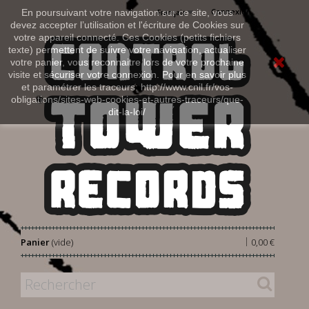
Connexion
En poursuivant votre navigation sur ce site, vous
Français
devez accepter l’utilisation et l'écriture de Cookies sur
votre appareil connecté. Ces Cookies (petits fichiers
texte) permettent de suivre votre navigation, actualiser
votre panier, vous reconnaitre lors de votre prochaine
visite et sécuriser votre connexion. Pour en savoir plus
et paramétrer les traceurs: http://www.cnil.fr/vos-
obligations/sites-web-cookies-et-autres-traceurs/que-
dit-la-loi/
|
Panier
(vide)
0,00 €