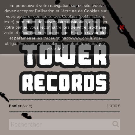
Connexion
En poursuivant votre navigation sur ce site, vous
Français
devez accepter l’utilisation et l'écriture de Cookies sur
votre appareil connecté. Ces Cookies (petits fichiers
texte) permettent de suivre votre navigation, actualiser
votre panier, vous reconnaitre lors de votre prochaine
visite et sécuriser votre connexion. Pour en savoir plus
et paramétrer les traceurs: http://www.cnil.fr/vos-
obligations/sites-web-cookies-et-autres-traceurs/que-
dit-la-loi/
|
Panier
(vide)
0,00 €