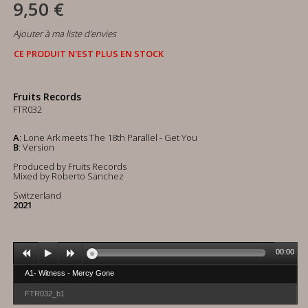
9,50 €
Ajouter à ma liste d'envies
CE PRODUIT N'EST PLUS EN STOCK
Fruits Records
FTR032
A
: Lone Ark meets The 18th Parallel - Get You
B
: Version
Produced by Fruits Records
Mixed by Roberto Sanchez
Switzerland
2021
00:00
A1- Witness - Mercy Gone
FTR032_b1