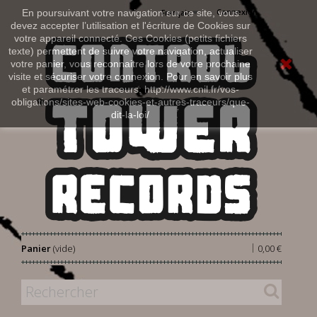
Connexion
En poursuivant votre navigation sur ce site, vous
Français
devez accepter l’utilisation et l'écriture de Cookies sur
votre appareil connecté. Ces Cookies (petits fichiers
texte) permettent de suivre votre navigation, actualiser
votre panier, vous reconnaitre lors de votre prochaine
visite et sécuriser votre connexion. Pour en savoir plus
et paramétrer les traceurs: http://www.cnil.fr/vos-
obligations/sites-web-cookies-et-autres-traceurs/que-
dit-la-loi/
|
Panier
(vide)
0,00 €