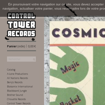
En poursuivant votre navigation sur ce site, vous devez accepter l’
navigation, actualiser votre panier, vous reconnaitre lors de votre pro
|
Panier
(vide)
0,00 €
Catalog
A-Lone Productions
All Nations Records
Berry's Records
Blakamix International
Blackboard Jungle
Brother Sound
Chouette Records
Control Tower Records