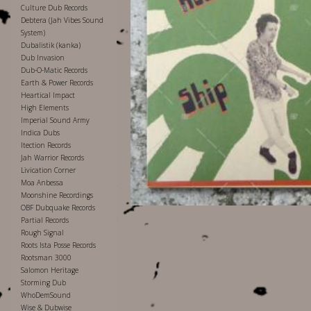
Culture Dub Records
Debtera (Jah Vibes Sound
System)
Dubalistik (kanka)
Dub Invasion
Dub-O-Matic Records
Earth & Power Records
Heartical Impact
High Elements
Imperial Sound Army
Indica Dubs
Itection Records
Jah Warrior Records
Livication Corner
Moa Anbessa
Moonshine Recordings
OBF Dubquake Records
Partial Records
Rough Signal
Roots Ista Posse Records
Rootsman 3000
Salomon Heritage
Storming Dub
WhoDemSound
Wise & Dubwise