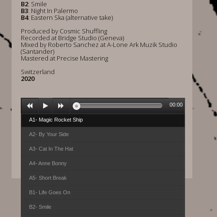
B2
: Smile
B3
: Night In Palermo
B4
: Eastern Ska (alternative take)
Produced by Cosmic Shuffling
Recorded at Bridge Studio (Geneva)
Mixed by Roberto Sanchez at A-Lone Ark Muzik Studio
(Santander)
Mastered at Precise Mastering
Switzerland
2020
00:00
A1- Magic Rocket Ship
A2- By Your Side
A3- Cat In The Hat
A4- Anne Bonny
A5- Short Break
B1- Life Goes On
B2- Smile