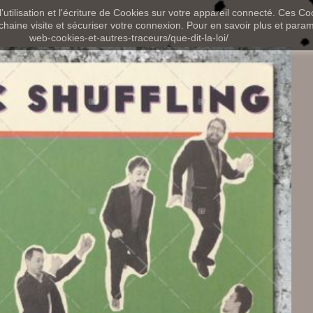
utilisation et l'écriture de Cookies sur votre appareil connecté. Ces Coo
chaine visite et sécuriser votre connexion. Pour en savoir plus et paramét
web-cookies-et-autres-traceurs/que-dit-la-loi/