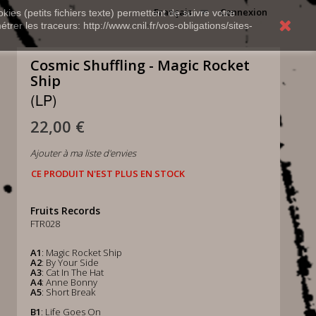
Français
Connexion
kies (petits fichiers texte) permettent de suivre votre
rer les traceurs: http://www.cnil.fr/vos-obligations/sites-
Cosmic Shuffling - Magic Rocket
Ship
(LP)
22,00 €
Ajouter à ma liste d'envies
CE PRODUIT N'EST PLUS EN STOCK
Fruits Records
FTR028
A1
: Magic Rocket Ship
A2
: By Your Side
A3
: Cat In The Hat
A4
: Anne Bonny
A5
: Short Break
B1
: Life Goes On